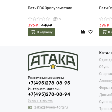
Патч ПВХ Орк пулеметчик
Патч О
0
396 ₽
440 ₽
396 ₽
В корзину
В 
Катал
Одежд
Обувь
Снаряж
Розничные магазины
Аксесс
+7(495)278-08-95
Форма 
Интернет-магазин
+7(495)278-08-94
Для мо
Заказать звонок
Сувени
zakaz@voen-torg.ru
Тревож