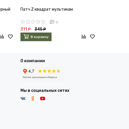
черный
Патч Z квадрат мультикам
Патч V цветн
0
311 ₽
345 ₽
311 ₽
345 ₽
В корзину
В корзин
О компании
Мы в социальных сетях