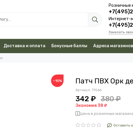
Розничные 
+7(495)
Интернет-м
+7(495)
Заказать зво
Доставка и оплата
Бонусные баллы
Адреса магазино
чи
Патч ПВХ Орк д
−10%
Артикул:
71566
342 ₽
380 ₽
Экономия 38 ₽
Цена в розничных магазина
Оставить 