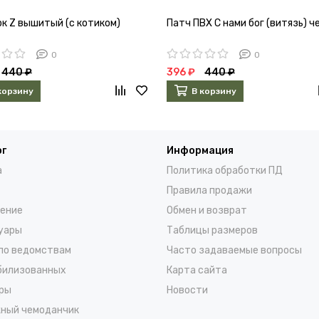
рк Z вышитый (с котиком)
Патч ПВХ С нами бог (витязь) 
0
0
440 ₽
396 ₽
440 ₽
корзину
В корзину
ог
Информация
а
Политика обработки ПД
Правила продажи
ение
Обмен и возврат
уары
Таблицы размеров
по ведомствам
Часто задаваемые вопросы
билизованных
Карта сайта
ры
Новости
ный чемоданчик