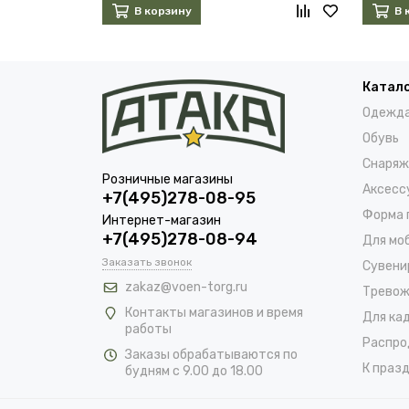
В корзину
В 
Катал
Одежд
Обувь
Снаряж
Розничные магазины
Аксесс
+7(495)278-08-95
Форма 
Интернет-магазин
+7(495)278-08-94
Для мо
Заказать звонок
Сувени
zakaz@voen-torg.ru
Тревож
Контакты магазинов и время
Для ка
работы
Распро
Заказы обрабатываются по
К празд
будням с 9.00 до 18.00