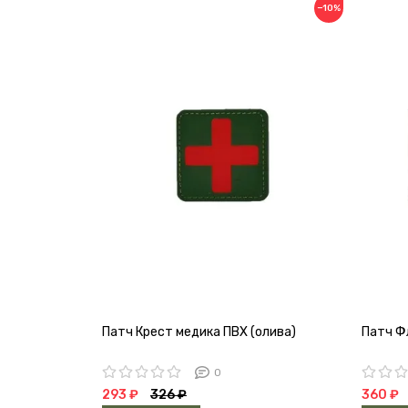
−10%
Патч Крест медика ПВХ (олива)
Патч Ф
0
293 ₽
326 ₽
360 ₽