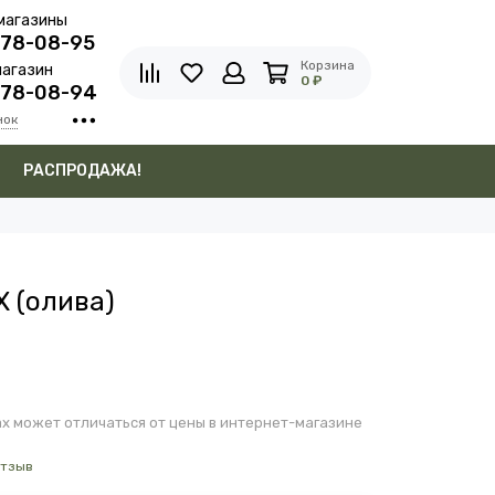
магазины
278-08-95
Корзина
агазин
0 ₽
278-08-94
нок
в
РАСПРОДАЖА!
Х (олива)
х может отличаться от цены в интернет-магазине
отзыв