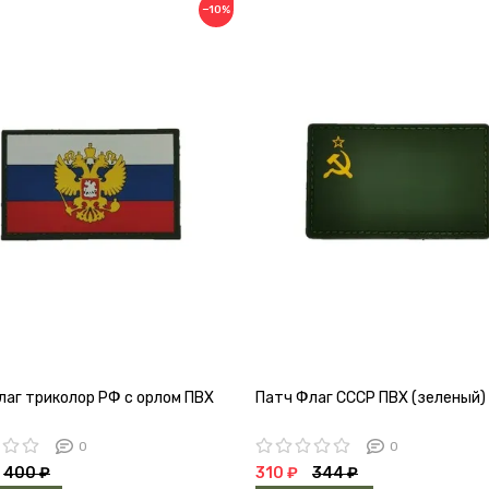
−10%
лаг триколор РФ с орлом ПВХ
Патч Флаг СССР ПВХ (зеленый)
0
0
400 ₽
310 ₽
344 ₽