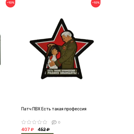
−10%
−10%
Патч ПВХ Есть такая профессия
Патч Крест м
0
407 ₽
452 ₽
293 ₽
326 