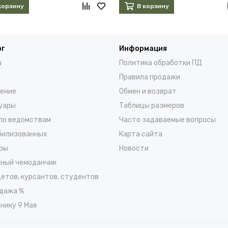
корзину
В корзину
ог
Информация
а
Политика обработки ПД
Правила продажи
ение
Обмен и возврат
уары
Таблицы размеров
по ведомствам
Часто задаваемые вопросы
билизованных
Карта сайта
ры
Новости
ный чемоданчик
детов, курсантов, студентов
дажа %
нику 9 Мая