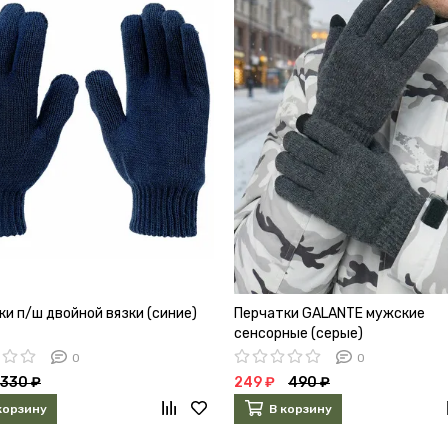
ки п/ш двойной вязки (синие)
Перчатки GALANTE мужские
сенсорные (серые)
0
0
330 ₽
249 ₽
490 ₽
корзину
В корзину