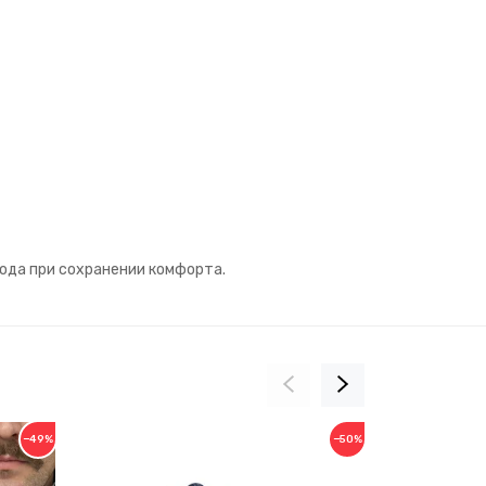
ода при сохранении комфорта.
−49%
−50%