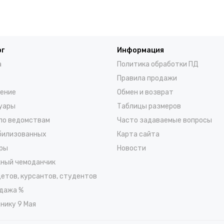
ог
Информация
а
Политика обработки ПД
Правила продажи
ение
Обмен и возврат
уары
Таблицы размеров
по ведомствам
Часто задаваемые вопросы
билизованных
Карта сайта
ры
Новости
ный чемоданчик
детов, курсантов, студентов
дажа %
нику 9 Мая