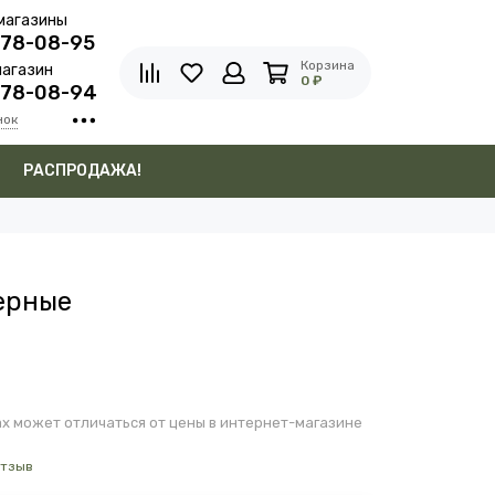
магазины
278-08-95
Корзина
агазин
0 ₽
278-08-94
нок
в
РАСПРОДАЖА!
ерные
х может отличаться от цены в интернет-магазине
отзыв