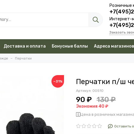
Розничные 
+7(495)
Интернет-м
+7(495)
Заказать зво
Доставка и оплата
Бонусные баллы
Адреса магазино
дежде
Перчатки
Перчатки п/ш ч
−31%
Артикул:
00510
90 ₽
130 ₽
Экономия 40 ₽
Цена в розничных магазина
Оставить 