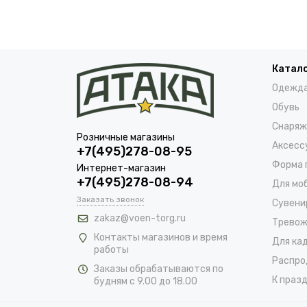
Катал
Одежд
Обувь
Снаряж
Розничные магазины
Аксесс
+7(495)278-08-95
Форма 
Интернет-магазин
+7(495)278-08-94
Для мо
Заказать звонок
Сувени
zakaz@voen-torg.ru
Тревож
Контакты магазинов и время
Для ка
работы
Распро
Заказы обрабатываются по
К празд
будням с 9.00 до 18.00