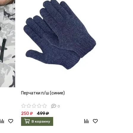
Перчатки п/ш (синие)
Перчатки GA
0
250 ₽
499 ₽
320 ₽
490 
В корзину
В корзин