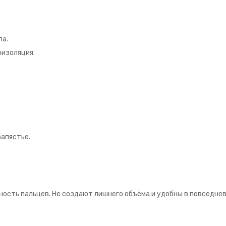
ла.
оизоляция.
запястье.
ность пальцев. Не создают лишнего объёма и удобны в повседне