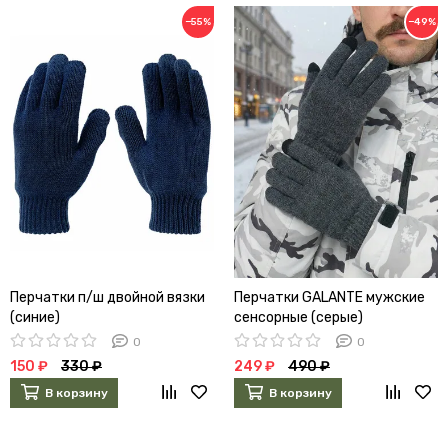
−55%
−49%
Перчатки п/ш двойной вязки
Перчатки GALANTE мужские
(синие)
сенсорные (серые)
0
0
150 ₽
330 ₽
249 ₽
490 ₽
В корзину
В корзину