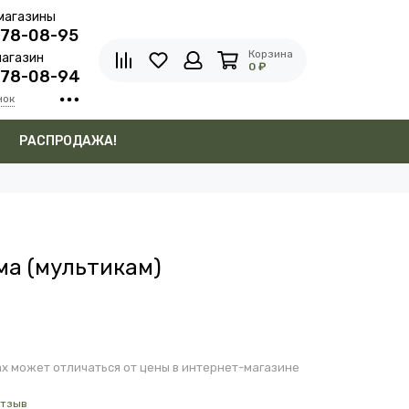
магазины
278-08-95
Корзина
агазин
0 ₽
278-08-94
нок
в
РАСПРОДАЖА!
ма (мультикам)
х может отличаться от цены в интернет-магазине
отзыв