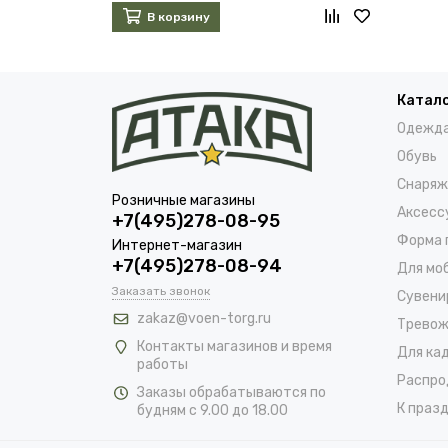
В корзину
Катал
Одежд
Обувь
Снаряж
Розничные магазины
Аксесс
+7(495)278-08-95
Форма 
Интернет-магазин
+7(495)278-08-94
Для мо
Заказать звонок
Сувени
zakaz@voen-torg.ru
Тревож
Контакты магазинов и время
Для ка
работы
Распро
Заказы обрабатываются по
К празд
будням с 9.00 до 18.00