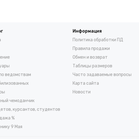
ог
Информация
а
Политика обработки ПД
Правила продажи
ение
Обмен и возврат
уары
Таблицы размеров
по ведомствам
Часто задаваемые вопросы
билизованных
Карта сайта
ры
Новости
ный чемоданчик
детов, курсантов, студентов
дажа %
нику 9 Мая