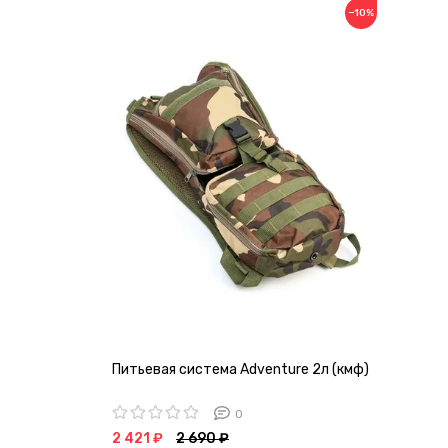
−10%
Питьевая система Аdventure 2л (кмф)
0
2 421 ₽
2 690 ₽