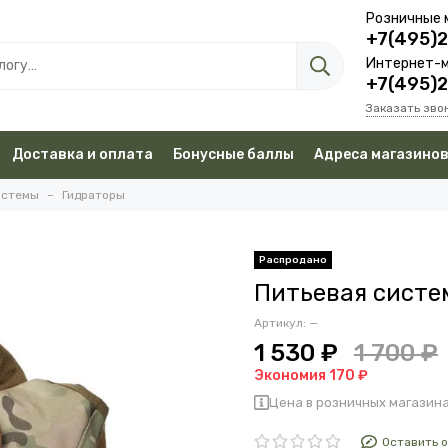
Розничные 
+7(495)
Интернет-м
+7(495)
Заказать зво
Доставка и оплата
Бонусные баллы
Адреса магазино
истемы
Гидраторы
Питьевая систе
Артикул:
—
1 530 ₽
1 700 ₽
Экономия 170 ₽
Цена в розничных магазина
Оставить 