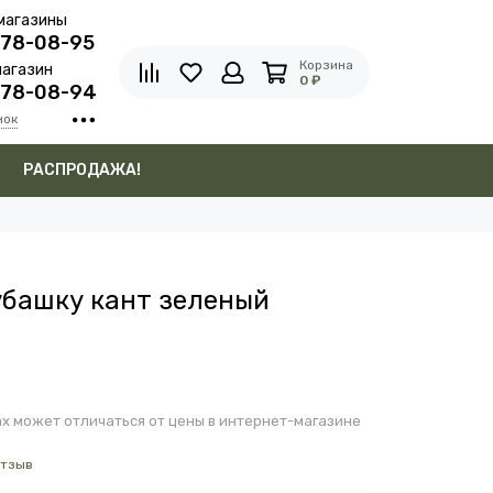
магазины
278-08-95
Корзина
агазин
0 ₽
278-08-94
нок
в
РАСПРОДАЖА!
убашку кант зеленый
х может отличаться от цены в интернет-магазине
отзыв