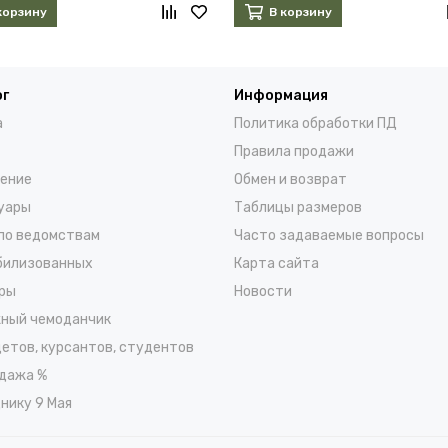
корзину
В корзину
ог
Информация
а
Политика обработки ПД
Правила продажи
ение
Обмен и возврат
уары
Таблицы размеров
по ведомствам
Часто задаваемые вопросы
билизованных
Карта сайта
ры
Новости
ный чемоданчик
детов, курсантов, студентов
дажа %
нику 9 Мая