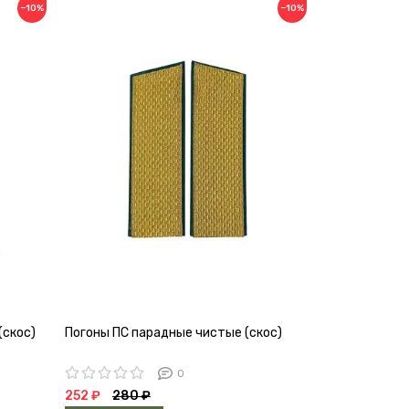
−10%
−10%
(скос)
Погоны ПС парадные чистые (скос)
Погоны ПС по
0
252 ₽
280 ₽
215 ₽
239 ₽