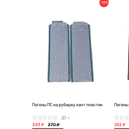
−10%
Погоны ПС на рубашку кант пластик
Погоны
0
243 ₽
270 ₽
252 ₽