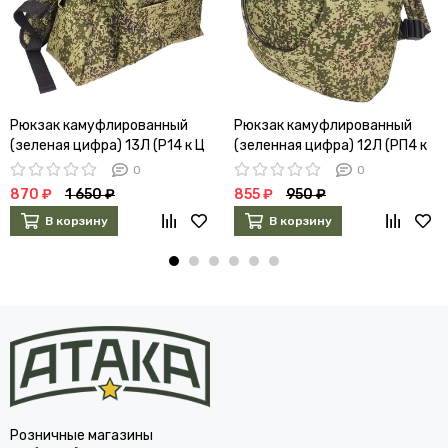
Рюкзак камуфлированный
Рюкзак камуфлированный
(зеленая цифра) 13Л (Р14 к Ц
(зеленная цифра) 12Л (РП4 к
8)
ц)
0
0
870 ₽
1 650 ₽
855 ₽
950 ₽
В корзину
В корзину
Розничные магазины