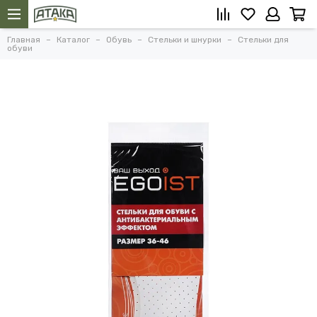
Главная
Каталог
Обувь
Стельки и шнурки
Стельки для
обуви