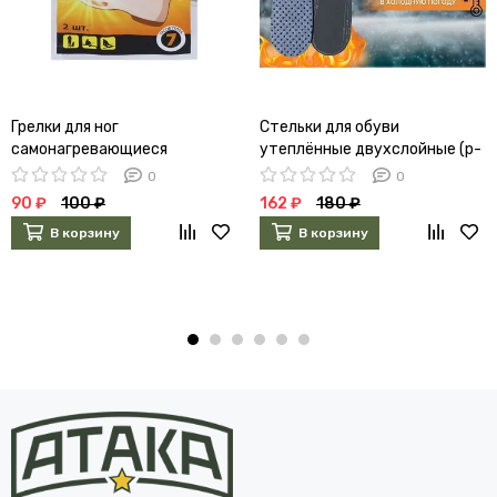
Грелки для ног
Стельки для обуви
самонагревающиеся
утеплённые двухслойные (р-
самоклеящиеся 2шт
р 36-45) 3549342
0
0
90 ₽
100 ₽
162 ₽
180 ₽
В корзину
В корзину