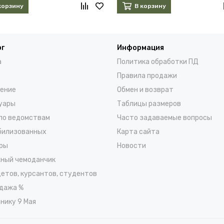
корзину
В корзину
ог
Информация
а
Политика обработки ПД
Правила продажи
ение
Обмен и возврат
уары
Таблицы размеров
по ведомствам
Часто задаваемые вопросы
билизованных
Карта сайта
ры
Новости
ный чемоданчик
детов, курсантов, студентов
дажа %
нику 9 Мая