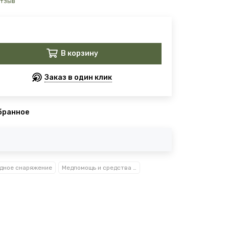
отзыв
В корзину
Заказ в один клик
бранное
дное снаряжение
Медпомощь и средства гигиены