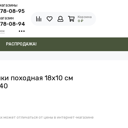
магазины
278-08-95
Корзина
агазин
0 ₽
278-08-94
нок
в
РАСПРОДАЖА!
ки походная 18х10 см
340
х может отличаться от цены в интернет-магазине