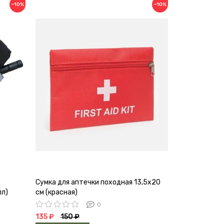
−10%
−10%
Сумка для аптечки походная 13,5х20
Рукомойник-
лл)
см (красная)
СЛЕДОПЫТ дл
0
135 ₽
150 ₽
99 ₽
110 ₽