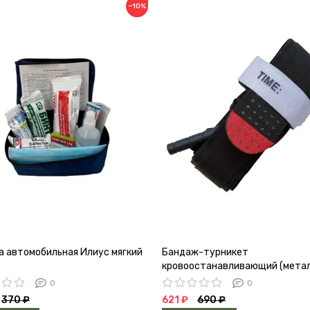
−10%
а автомобильная Илиус мягкий
Бандаж-турникет
кровоостанавливающий (мета
0
0
370 ₽
621 ₽
690 ₽