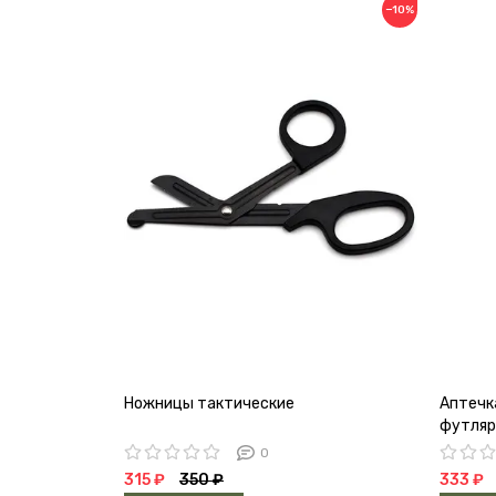
−10%
Ножницы тактические
Аптечк
футляр
0
315 ₽
350 ₽
333 ₽