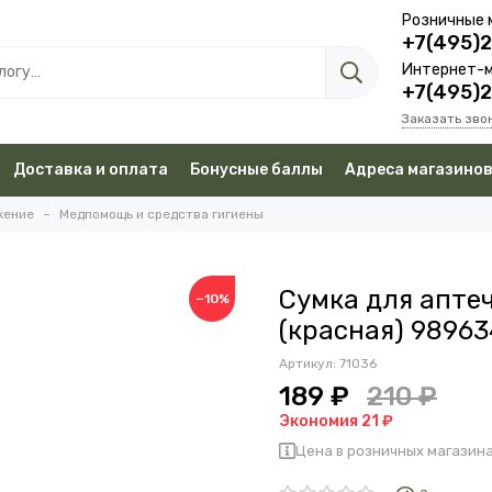
Розничные 
+7(495)
Интернет-м
+7(495)
Заказать зво
Доставка и оплата
Бонусные баллы
Адреса магазино
жение
Медпомощь и средства гигиены
Сумка для аптеч
−10%
(красная) 9896
Артикул:
71036
189 ₽
210 ₽
Экономия 21 ₽
Цена в розничных магазина