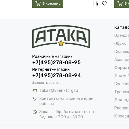
В корзину
В 
Катал
Одежд
Обувь
Снаряж
Розничные магазины
Аксесс
+7(495)278-08-95
Форма 
Интернет-магазин
+7(495)278-08-94
Для мо
Заказать звонок
Сувени
zakaz@voen-torg.ru
Тревож
Контакты магазинов и время
Для ка
работы
Распро
Заказы обрабатываются по
К празд
будням с 9.00 до 18.00