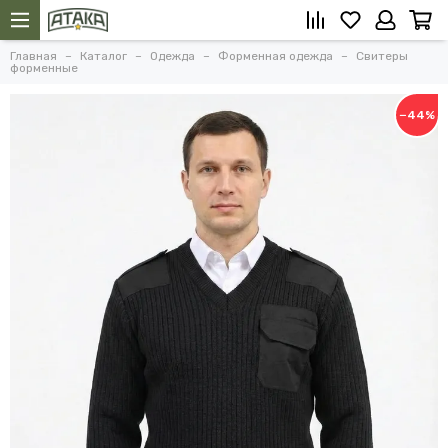
Главная
Каталог
Одежда
Форменная одежда
Свитеры
форменные
−44%