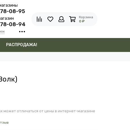
магазины
278-08-95
Корзина
агазин
0 ₽
278-08-94
нок
в
РАСПРОДАЖА!
Волк)
х может отличаться от цены в интернет-магазине
отзыв