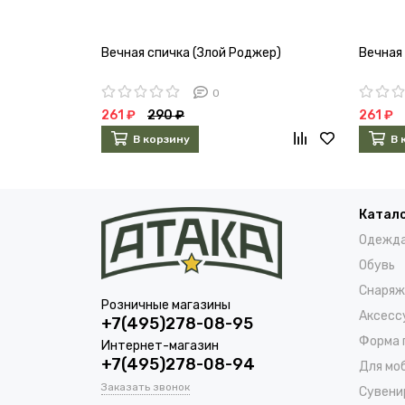
Вечная спичка (Злой Роджер)
Вечная
0
261 ₽
290 ₽
261 ₽
В корзину
В 
Катал
Одежд
Обувь
Снаряж
Розничные магазины
Аксесс
+7(495)278-08-95
Форма 
Интернет-магазин
+7(495)278-08-94
Для мо
Заказать звонок
Сувени