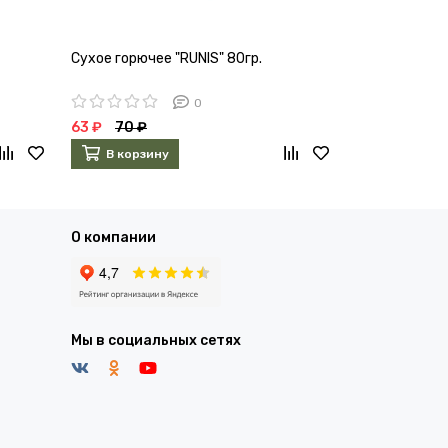
Сухое горючее "RUNIS" 80гр.
Газ для порт
СЛЕДОПЫТ наж
всесезонный
0
63 ₽
70 ₽
126 ₽
140 ₽
В корзину
В корзин
О компании
Мы в социальных сетях