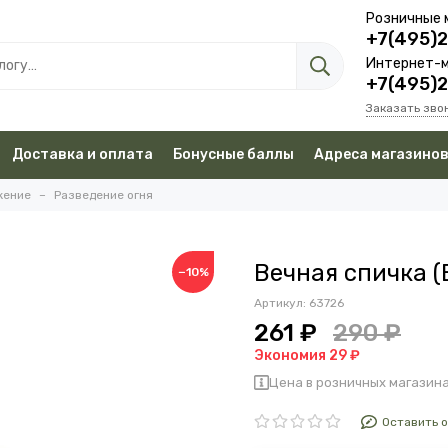
Розничные 
+7(495)
Интернет-м
+7(495)
Заказать зво
Доставка и оплата
Бонусные баллы
Адреса магазино
жение
Разведение огня
Вечная спичка (
−10%
Артикул:
63726
261 ₽
290 ₽
Экономия 29 ₽
Цена в розничных магазина
Оставить 