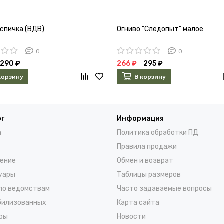
 спичка (ВДВ)
Огниво "Следопыт" малое
0
0
290 ₽
266 ₽
295 ₽
корзину
В корзину
ог
Информация
а
Политика обработки ПД
Правила продажи
ение
Обмен и возврат
уары
Таблицы размеров
по ведомствам
Часто задаваемые вопросы
билизованных
Карта сайта
ры
Новости