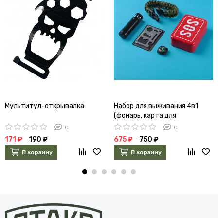
Мультитул-открывалка
Набор для выживания 4в1
(фонарь, карта для
выживания, паракорд,
0
0
компас) 5087953
171 ₽
190 ₽
675 ₽
750 ₽
В корзину
В корзину