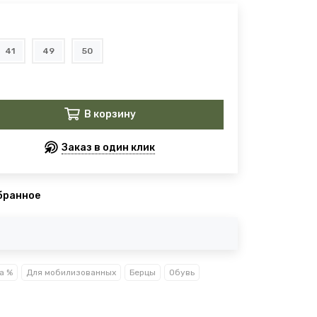
41
49
50
В корзину
Заказ в один клик
бранное
а %
Для мобилизованных
Берцы
Обувь