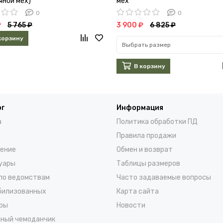
яной мех)
мех
0
0
₽
5 765 ₽
3 900 ₽
6 825 ₽
корзину
Выбрать размер
В корзину
ог
Информация
а
Политика обработки ПД
Правила продажи
ение
Обмен и возврат
уары
Таблицы размеров
по ведомствам
Часто задаваемые вопросы
билизованных
Карта сайта
ры
Новости
ный чемоданчик