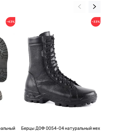
−43%
−33%
ральный
Берцы ДОФ 0054-04 натуральный мех
Берцы ДОФ 0