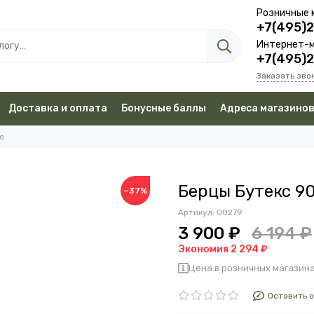
Розничные 
+7(495)
Интернет-м
+7(495)
Заказать зво
Доставка и оплата
Бонусные баллы
Адреса магазино
е
Берцы Бутекс 9
−37%
Артикул:
00279
3 900 ₽
6 194 ₽
Экономия 2 294 ₽
Цена в розничных магазина
Оставить 