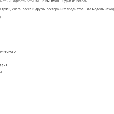
ать и надевать ботинки, не вынимая шнурки из петель.
а грязи, снега, песка и других посторонних предметов. Эта модель нах
.
тического
твия
и.