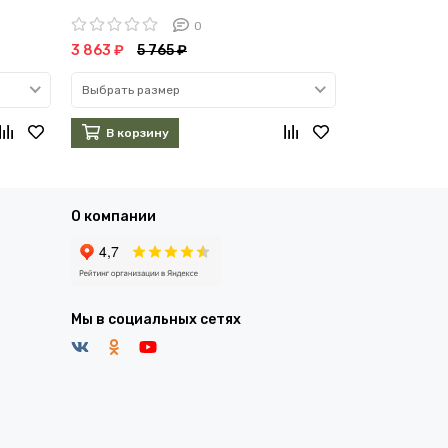
0
3 863 ₽
5 765 ₽
3 700 ₽
6 2
Выбрать размер
Выбрать раз
В корзину
В корзин
О компании
Мы в социальных сетях