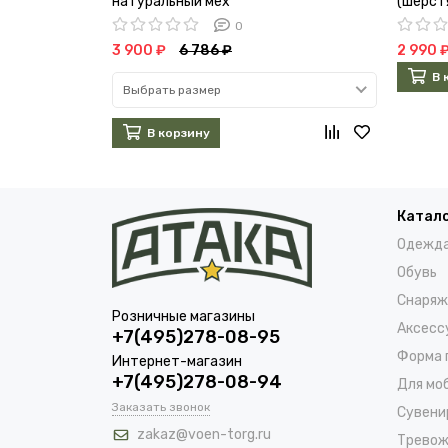
натуральный мех
(шерст
0
3 900 ₽
6 786 ₽
2 990 
В 
Выбрать размер
В корзину
Катал
Одежд
Обувь
Снаряж
Розничные магазины
Аксесс
+7(495)278-08-95
Форма 
Интернет-магазин
+7(495)278-08-94
Для мо
Заказать звонок
Сувени
zakaz@voen-torg.ru
Тревож