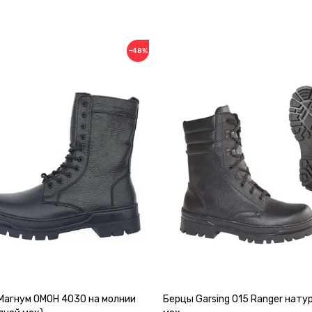
−48%
Магнум ОМОН 4030 на молнии
Берцы Garsing 015 Ranger нату