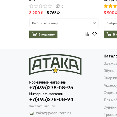
мех
мех ус
0
3 200 ₽
5 765 ₽
3 900 
Выбрать размер
Выбра
В корзину
В 
Катал
Одежд
Обувь
Снаряж
Розничные магазины
Аксесс
+7(495)278-08-95
Форма 
Интернет-магазин
+7(495)278-08-94
Для мо
Заказать звонок
Сувени
zakaz@voen-torg.ru
Тревож