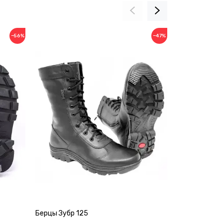
−56%
−47%
Берцы Зубр 125
Берцы ДОФ 5