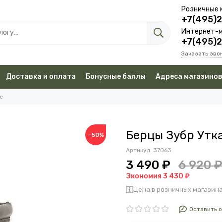
Розничные 
+7(495)
Интернет-м
+7(495)
Заказать зво
Доставка и оплата
Бонусные баллы
Адреса магазино
е
Берцы Зубр Утка
−50%
Артикул:
37063
3 490 ₽
6 920 
Экономия 3 430 ₽
Цена в розничных магазина
Оставить 