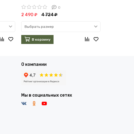
мех уставны
0
2 490 ₽
4 724 ₽
3 900 ₽
6 7
Выбрать размер
Выбрать раз
В корзину
В корзин
О компании
Мы в социальных сетях