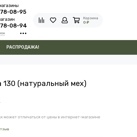
магазины
278-08-95
Корзина
агазин
0 ₽
278-08-94
нок
в
РАСПРОДАЖА!
 130 (натуральный мех)
₽
х может отличаться от цены в интернет-магазине
отзыв