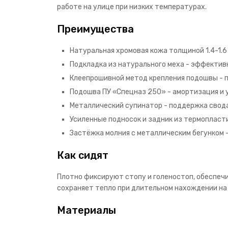
работе на улице при низких температурах.
Преимущества
Натуральная хромовая кожа толщиной 1.4-1.6
Подкладка из натурального меха - эффективн
Клеепрошивной метод крепления подошвы - 
Подошва ПУ «Спецназ 250» - амортизация и 
Металлический супинатор - поддержка свода
Усиленные подносок и задник из термопласт
Застёжка молния с металлическим бегунком -
Как сидят
Плотно фиксируют стопу и голеностоп, обеспеч
сохраняет тепло при длительном нахождении на
Материалы