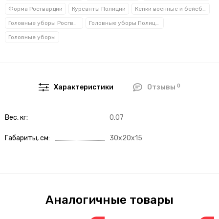
Форма Росгвардии
Курсанты Полиции
Кепки военные и бейсболки
Головные уборы Росгвардии
Головные уборы Полиции
Головные уборы
0
Характеристики
Отзывы
Вес, кг
0.07
Габариты, см
30x20x15
Аналогичные товары