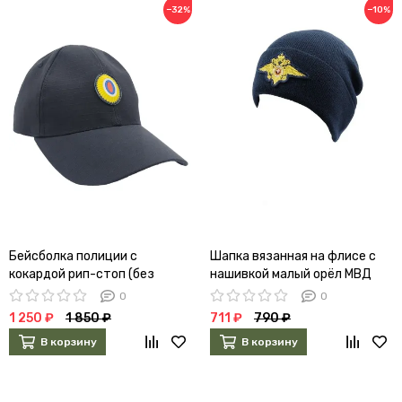
−32%
−10%
Бейсболка полиции с
Шапка вязанная на флисе с
кокардой рип-стоп (без
нашивкой малый орёл МВД
канта)
(синяя)
0
0
1 250 ₽
1 850 ₽
711 ₽
790 ₽
В корзину
В корзину