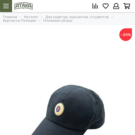
Главная
Каталог
Для кадетов, курсантов, студентов
Курсанты Полиции
Головные уборы
−20%