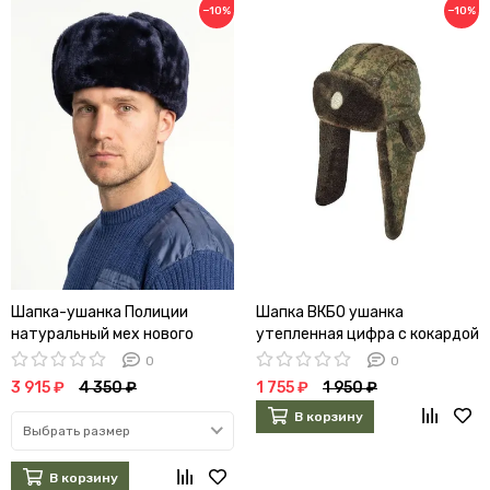
−10%
−10%
Шапка-ушанка Полиции
Шапка ВКБО ушанка
натуральный мех нового
утепленная цифра с кокардой
образца (А)
0
0
3 915 ₽
4 350 ₽
1 755 ₽
1 950 ₽
В корзину
Выбрать размер
В корзину