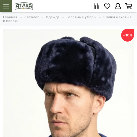
Главная
Каталог
Одежда
Головные уборы
Шапки меховые
и папахи
−10%