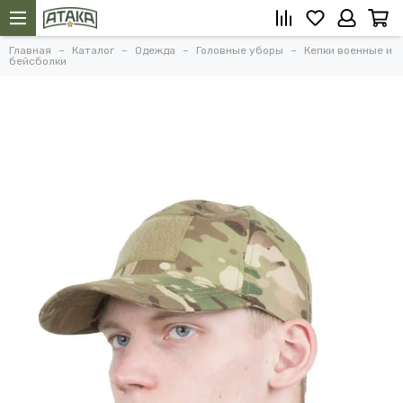
Главная
Каталог
Одежда
Головные уборы
Кепки военные и
бейсболки