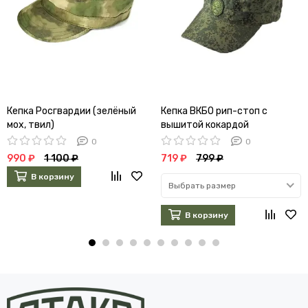
Кепка Росгвардии (зелёный
Кепка ВКБО рип-стоп с
мох, твил)
вышитой кокардой
0
0
990 ₽
1 100 ₽
719 ₽
799 ₽
В корзину
Выбрать размер
В корзину