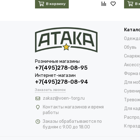
В корзину
В 
Катал
Одежд
Обувь
Снаряж
Розничные магазины
Аксесс
+7(495)278-08-95
Форма 
Интернет-магазин
+7(495)278-08-94
Для мо
Заказать звонок
Сувени
zakaz@voen-torg.ru
Тревож
Контакты магазинов и время
Для ка
работы
Распро
Заказы обрабатываются по
К празд
будням с 9.00 до 18.00