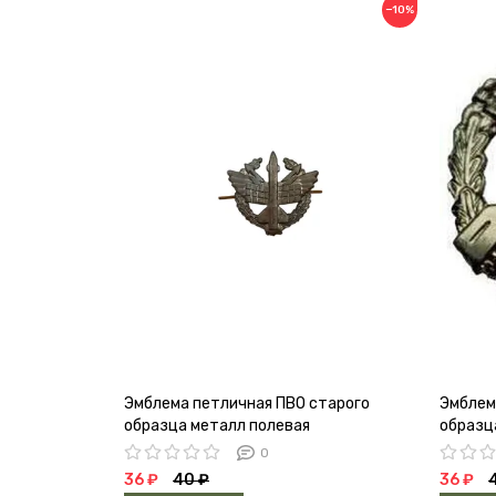
−10%
Эмблема петличная ПВО старого
Эмблем
образца металл полевая
образц
0
36 ₽
40 ₽
36 ₽