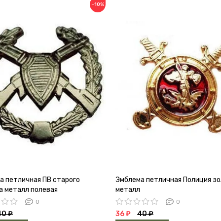
−10%
а петличная ПВ старого
Эмблема петличная Полиция з
а металл полевая
металл
0
0
40 ₽
36 ₽
40 ₽