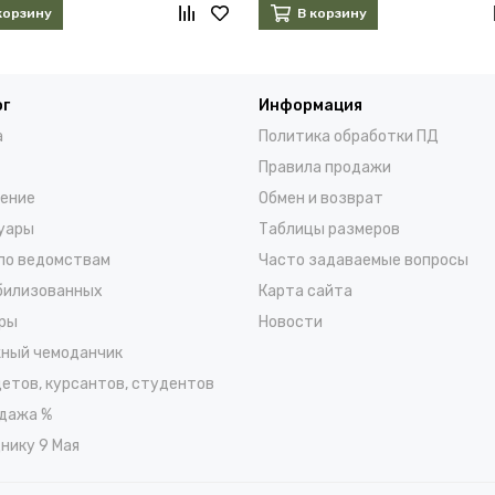
корзину
В корзину
ог
Информация
а
Политика обработки ПД
Правила продажи
ение
Обмен и возврат
уары
Таблицы размеров
по ведомствам
Часто задаваемые вопросы
билизованных
Карта сайта
ры
Новости
ный чемоданчик
детов, курсантов, студентов
дажа %
нику 9 Мая