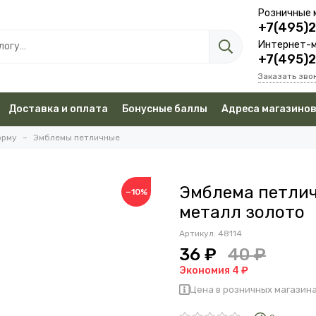
Розничные 
+7(495)
Интернет-м
+7(495)
Заказать зво
Доставка и оплата
Бонусные баллы
Адреса магазино
орму
Эмблемы петличные
Эмблема петлич
−10%
металл золото
Артикул:
48114
36 ₽
40 ₽
Экономия 4 ₽
Цена в розничных магазина