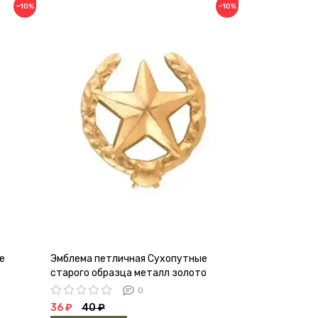
−10%
−10%
е
Эмблема петличная Сухопутные
Эмблема петл
старого образца металл золото
металл поле
0
36 ₽
40 ₽
36 ₽
40 ₽