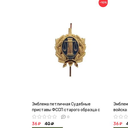
−10%
Эмблема петличная Судебные
Эмблем
приставы ФССП старого образца с
войска
эмалью металл золото
0
36 ₽
40 ₽
36 ₽