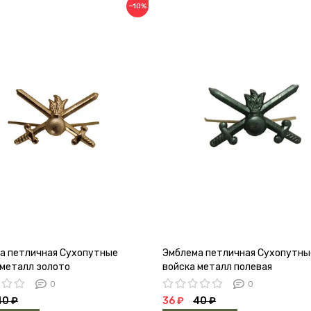
−10%
а петличная Сухопутные
Эмблема петличная Сухопутны
 металл золото
войска металл полевая
0
0
40 ₽
36 ₽
40 ₽