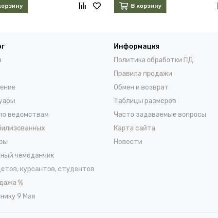
корзину
В корзину
ог
Информация
а
Политика обработки ПД
Правила продажи
ение
Обмен и возврат
уары
Таблицы размеров
по ведомствам
Часто задаваемые вопросы
билизованных
Карта сайта
ры
Новости
ный чемоданчик
детов, курсантов, студентов
дажа %
нику 9 Мая