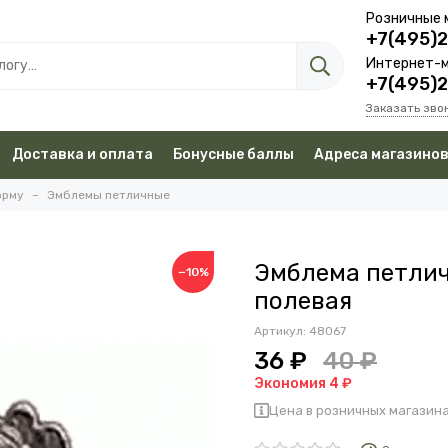
Розничные 
+7(495)
Интернет-м
+7(495)
Заказать зво
Доставка и оплата
Бонусные баллы
Адреса магазино
орму
Эмблемы петличные
Эмблема петлич
−10%
полевая
Артикул:
48067
36 ₽
40 ₽
Экономия 4 ₽
Цена в розничных магазина