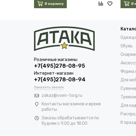
В корзину
В 
Катал
Одежд
Обувь
Снаряж
Розничные магазины
Аксесс
+7(495)278-08-95
Форма 
Интернет-магазин
+7(495)278-08-94
Для мо
Заказать звонок
Сувени
zakaz@voen-torg.ru
Тревож
Контакты магазинов и время
Для ка
работы
Распро
Заказы обрабатываются по
К празд
будням с 9.00 до 18.00