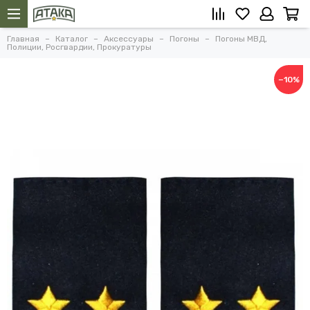
Главная
Каталог
Аксессуары
Погоны
Погоны МВД,
Полиции, Росгвардии, Прокуратуры
−10%