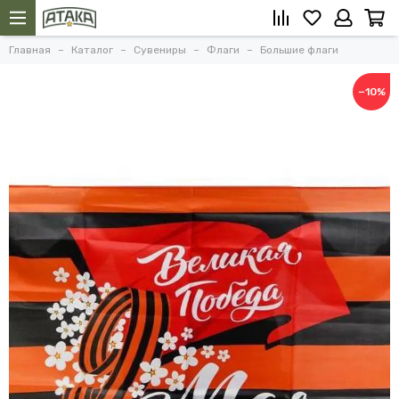
Главная
Каталог
Сувениры
Флаги
Большие флаги
−10%