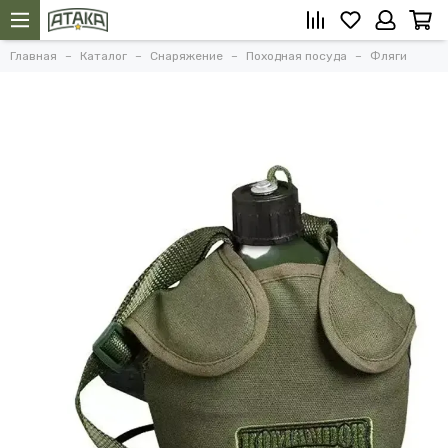
Главная
Каталог
Снаряжение
Походная посуда
Фляги