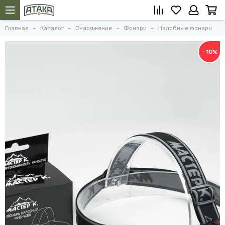
Главная
Каталог
Снаряжение
Фонари
Налобные фонари
−10%