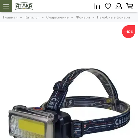
Главная
Каталог
Снаряжение
Фонари
Налобные фонари
−10%