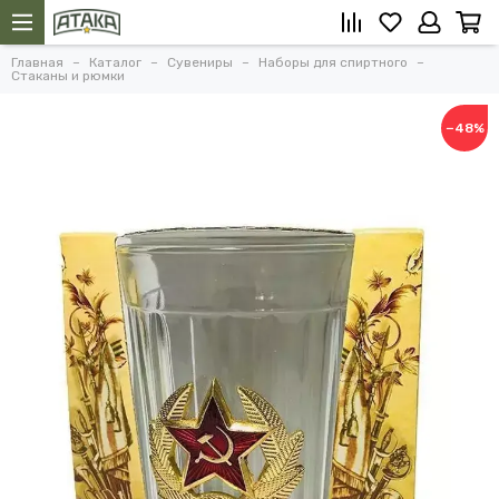
Главная
Каталог
Сувениры
Наборы для спиртного
Стаканы и рюмки
−48%