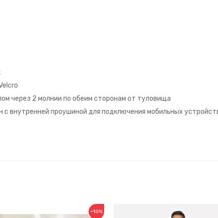
к
Velcro
пом через 2 молнии по обеим сторонам от туловища
ин с внутренней проушиной для подключения мобильных устройст
−10%