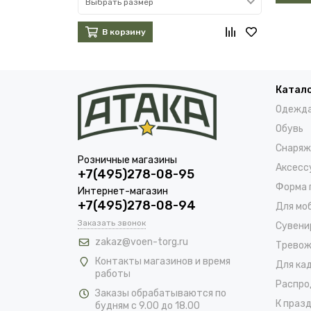
Выбрать размер
В корзину
Катал
Одежд
Обувь
Снаряж
Розничные магазины
Аксесс
+7(495)278-08-95
Форма 
Интернет-магазин
+7(495)278-08-94
Для мо
Заказать звонок
Сувени
zakaz@voen-torg.ru
Тревож
Контакты магазинов и время
Для ка
работы
Распро
Заказы обрабатываются по
К празд
будням с 9.00 до 18.00