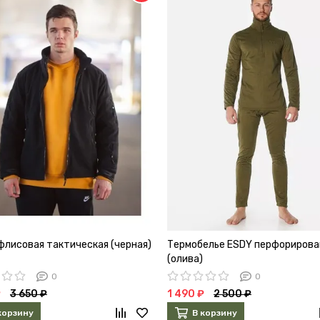
флисовая тактическая (черная)
Термобелье ESDY перфорирова
(олива)
0
0
₽
3 650 ₽
1 490 ₽
2 500 ₽
корзину
В корзину