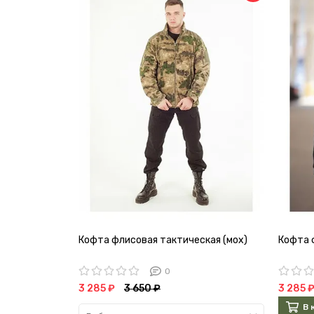
Кофта флисовая тактическая (мох)
Кофта 
0
3 285 ₽
3 650 ₽
3 285 
В 