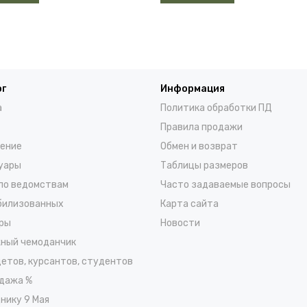
ог
Информация
а
Политика обработки ПД
Правила продажи
ение
Обмен и возврат
уары
Таблицы размеров
по ведомствам
Часто задаваемые вопросы
билизованных
Карта сайта
ры
Новости
ный чемоданчик
детов, курсантов, студентов
дажа %
нику 9 Мая