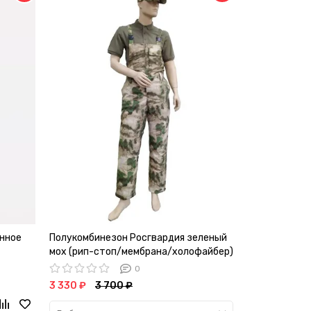
нное
Полукомбинезон Росгвардия зеленый
Полукомбине
мох (рип-стоп/мембрана/холофайбер)
мультикам (
холофайбер)
0
3 330 ₽
3 700 ₽
3 330 ₽
3 7