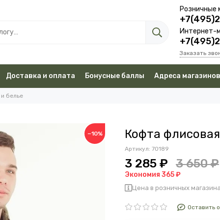
Розничные 
+7(495)
Интернет-м
+7(495)
Заказать зво
Доставка и оплата
Бонусные баллы
Адреса магазино
 и белье
Кофта флисовая
−10%
Артикул:
70189
3 285 ₽
3 650 ₽
Экономия 365 ₽
Цена в розничных магазина
Оставить 