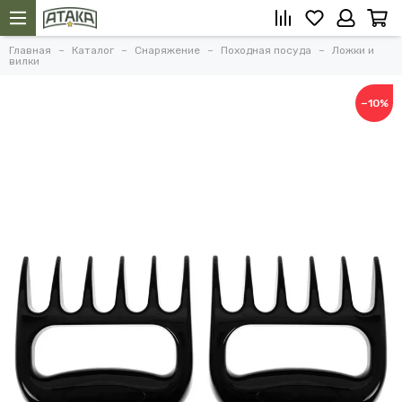
Главная
Каталог
Снаряжение
Походная посуда
Ложки и
вилки
−10%