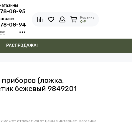
магазины
278-08-95
Корзина
агазин
0 ₽
278-08-94
нок
в
РАСПРОДАЖА!
 приборов (ложка,
стик бежевый 9849201
х может отличаться от цены в интернет-магазине