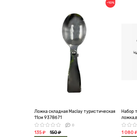
−10%
Ложка складная Maclay туристическая
Набор 
11см 9378671
ложка,в
0
135 ₽
150 ₽
1 080 