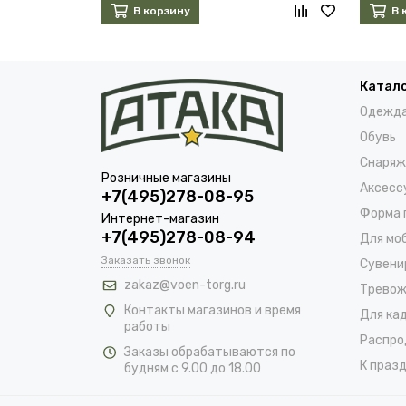
В корзину
В 
Катал
Одежд
Обувь
Снаряж
Розничные магазины
Аксесс
+7(495)278-08-95
Форма 
Интернет-магазин
+7(495)278-08-94
Для мо
Заказать звонок
Сувени
zakaz@voen-torg.ru
Тревож
Контакты магазинов и время
Для ка
работы
Распро
Заказы обрабатываются по
К празд
будням с 9.00 до 18.00