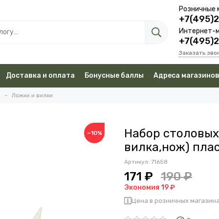
Розничные 
+7(495)
Интернет-м
+7(495)
Заказать зво
Доставка и оплата
Бонусные баллы
Адреса магазино
а
Ложки и вилки
Набор столовых
−10%
вилка,нож) пла
Артикул:
71658
171 ₽
190 ₽
Экономия 19 ₽
Цена в розничных магазина