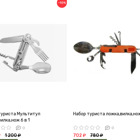
−10%
туриста Мультитул
Набор туриста ложка,вилка,нож
илка,нож 6 в 1
0
0
₽
1 200 ₽
702 ₽
780 ₽