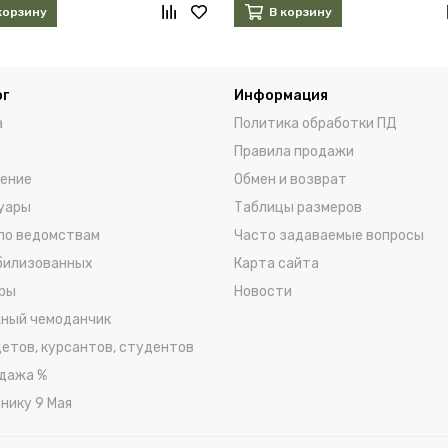
корзину
В корзину
ог
Информация
а
Политика обработки ПД
Правила продажи
ение
Обмен и возврат
уары
Таблицы размеров
по ведомствам
Часто задаваемые вопросы
билизованных
Карта сайта
ры
Новости
ный чемоданчик
детов, курсантов, студентов
дажа %
нику 9 Мая