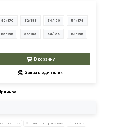
52/170
52/188
54/170
54/176
56/188
58/188
60/188
62/188
В корзину
Заказ в один клик
бранное
лизованных
Форма по ведомствам
Костюмы