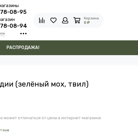
магазины
278-08-95
Корзина
агазин
0 ₽
278-08-94
нок
в
РАСПРОДАЖА!
дии (зелёный мох, твил)
х может отличаться от цены в интернет-магазине
отзыв