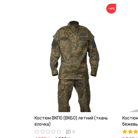
−6%
Костюм ВКПО (ВКБО) летний (ткань
Костюм
ёлочка)
бежевы
0