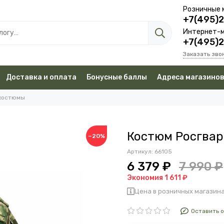
Розничные 
+7(495)
Интернет-м
+7(495)
Заказать зво
Доставка и оплата
Бонусные баллы
Адреса магазино
костюмы
Костюм Росгвар
−20%
Артикул:
66105
6 379 ₽
7 990 ₽
Экономия 1 611 ₽
Цена в розничных магазина
Оставить 