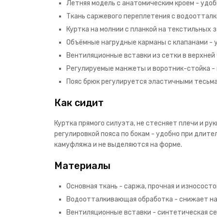
Летняя модель с анатомическим кроем - удобн
Ткань саржевого переплетения с водоотталки
Куртка на молнии с планкой на текстильных 
Объёмные нагрудные карманы с клапанами - 
Вентиляционные вставки из сетки в верхней 
Регулируемые манжеты и воротник-стойка - 
Пояс брюк регулируется эластичными тесьма
Как сидит
Куртка прямого силуэта, не стесняет плечи и ру
регулировкой пояса по бокам - удобно при длит
камуфляжа и не выделяются на форме.
Материалы
Основная ткань - саржа, прочная и износост
Водоотталкивающая обработка - снижает нам
Вентиляционные вставки - синтетическая се