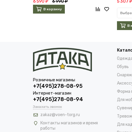
6 590 ₽
6 990 ₽
5 307 
В корзину
Выбра
В 
Катал
Одежд
Обувь
Снаряж
Розничные магазины
Аксесс
+7(495)278-08-95
Форма 
Интернет-магазин
+7(495)278-08-94
Для мо
Заказать звонок
Сувени
zakaz@voen-torg.ru
Тревож
Контакты магазинов и время
Для ка
работы