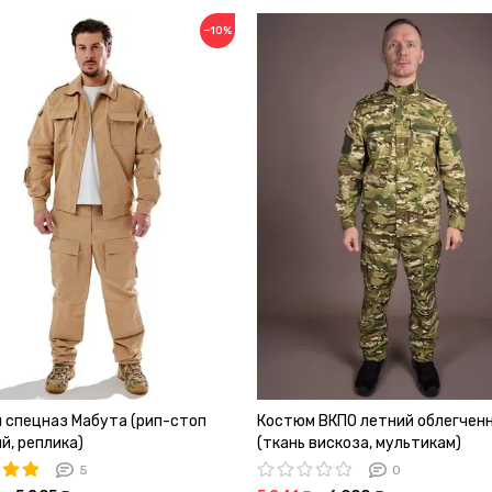
−10%
 спецназ Мабута (рип-стоп
Костюм ВКПО летний облегчен
й, реплика)
(ткань вискоза, мультикам)
5
0