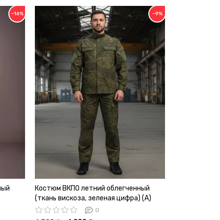
−16%
−9%
ный
Костюм ВКПО летний облегченный
Костюм офис
(ткань вискоза, зеленая цифра) (А)
военнослужа
(оливковый, г
0