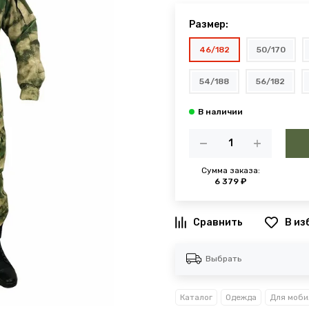
Размер:
46/182
50/170
54/188
56/182
Сумма заказа:
6 379 ₽
В из
Выбрать
Каталог
Одежда
Для моби