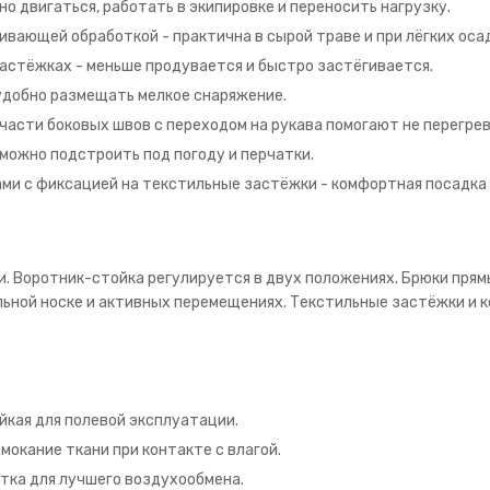
о двигаться, работать в экипировке и переносить нагрузку.
вающей обработкой - практична в сырой траве и при лёгких оса
застёжках - меньше продувается и быстро застёгивается.
удобно размещать мелкое снаряжение.
части боковых швов с переходом на рукава помогают не перегрев
можно подстроить под погоду и перчатки.
ми с фиксацией на текстильные застёжки - комфортная посадка 
ки. Воротник-стойка регулируется в двух положениях. Брюки прямы
ельной носке и активных перемещениях. Текстильные застёжки и
ойкая для полевой эксплуатации.
окание ткани при контакте с влагой.
тка для лучшего воздухообмена.