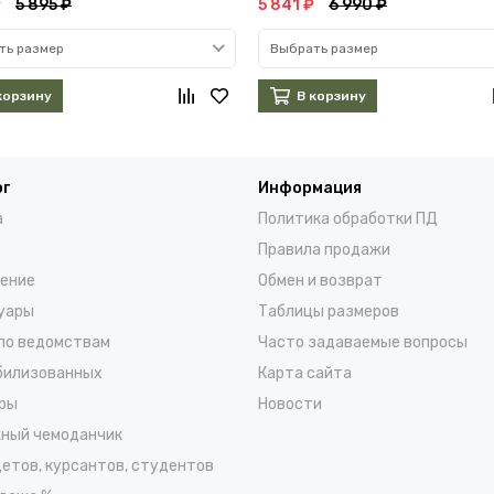
₽
5 895 ₽
5 841 ₽
6 990 ₽
ть размер
Выбрать размер
корзину
В корзину
ог
Информация
а
Политика обработки ПД
Правила продажи
ение
Обмен и возврат
уары
Таблицы размеров
по ведомствам
Часто задаваемые вопросы
билизованных
Карта сайта
ры
Новости
ный чемоданчик
детов, курсантов, студентов