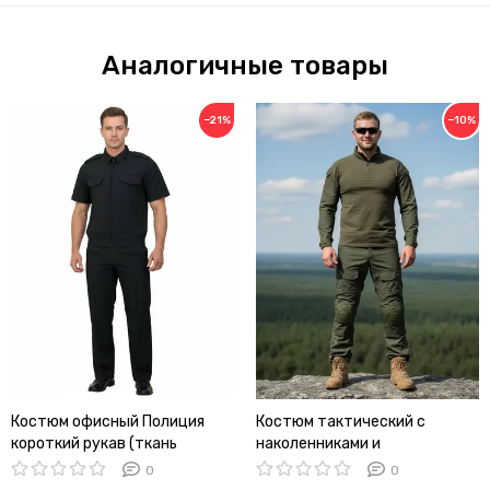
Аналогичные товары
−21%
−10%
Костюм офисный Полиция
Костюм тактический с
короткий рукав (ткань
наколенниками и
габардин) (А)
налокотниками (олива) (А)
0
0