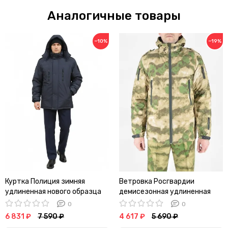
Аналогичные товары
−10%
−19%
Куртка Полиция зимняя
Ветровка Росгвардии
удлиненная нового образца
демисезонная удлиненная
(фольга/мембрана/
(рип-стоп, мох)
0
0
холофайбер)
6 831 ₽
7 590 ₽
4 617 ₽
5 690 ₽