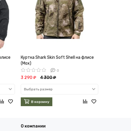
 флисе
Куртка Shark Skin Soft Shell на флисе
Куртка Shark 
(Мох)
(coyote)
0
3 290 ₽
4 300 ₽
3 100 ₽
4 3
Выбрать размер
Выбрать раз
В корзину
В корзин
О компании