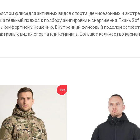
а толстом флиседля активных видов спорта, демисезонных и экст
ательный подход к подбору экипировки и снаряжения. Ткань Soft 
ть комфортному ношению. Внутренний флисовый подслой согреет 
активных видах спорта или кемпинга. Большое количество карман
−10%