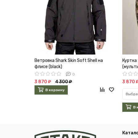
Ветровка Shark Skin Soft Shell на
Куртка 
флисе (black)
(мульт
0
3 870 ₽
4 300 ₽
3 870 
В корзину
Выбра
В 
Катал