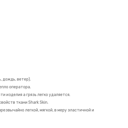
 дождь, ветер).
епло оператора.
и изделия а грязь легко удаляется.
войств ткани Shark Skin.
резвычайно легкой, мягкой, в меру эластичной и