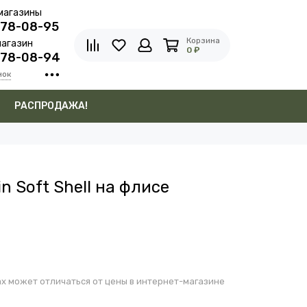
магазины
278-08-95
Корзина
агазин
0 ₽
278-08-94
нок
в
РАСПРОДАЖА!
n Soft Shell на флисе
х может отличаться от цены в интернет-магазине