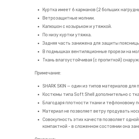
Куртка имеет 6 карманов (2 больших нагрудны
Ветрозащитные молнии.
Капюшон с козырьком и утяжкой.
По низу куртки утяжка.
Задняя часть занижена для защиты поясницы
В подмышках вентиляционные прорези на мол
Ткань влагоустойчивая (с пропиткой) снаруж
Примечание:
SHARK SKIN — один из типов материалов для
Костюмы типа Soft Shell дополнительно с т
Благодаря плотности ткани и тефлоновому п
Материал не позволяет ветру продувать носи
Совокупность этих качеств позволяет одной в
компактной - в сложенном состоянии она зан