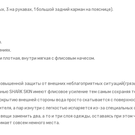
х, 3 на рукавах, 1 большой задний карман на пояснице).
.
ниях.
и плотная, внутри мягкая с флисовым начесом.
 повышенной защиты от внешних неблагоприятных ситуаций(грязь,
канью SHARK SKIN имеют флисовое усиление тем самым сохраняя т
окрытию внешней стороны вода просто скатывается с поверхност
теля, а пар изнутри с легкостью испаряется из-за специальных с
ещи заменить два, а то и три слоя одежды, оставаясь при этом ч
имает совсем немного места.