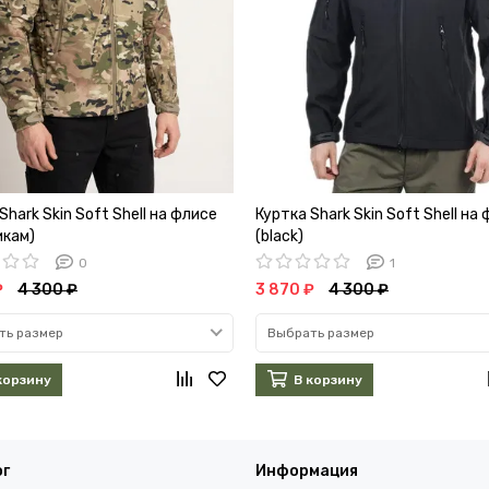
Shark Skin Soft Shell на флисе
Куртка Shark Skin Soft Shell на
икам)
(black)
0
1
₽
4 300 ₽
3 870 ₽
4 300 ₽
ть размер
Выбрать размер
корзину
В корзину
ог
Информация