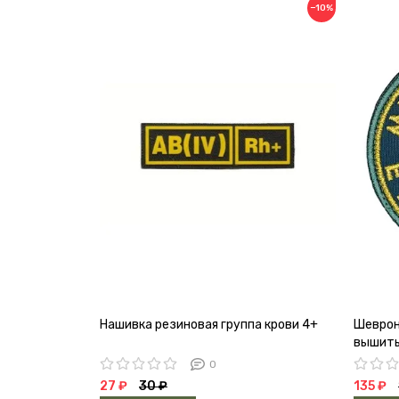
−10%
Нашивка резиновая группа крови 4+
Шеврон
вышиты
0
27 ₽
30 ₽
135 ₽