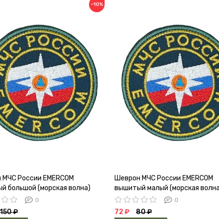
−10%
 МЧС России EMERCOM
Шеврон МЧС России EMERCOM
й большой (морская волна)
вышитый малый (морская волна
0
0
150 ₽
72 ₽
80 ₽