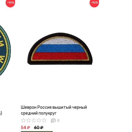
−10%
−10%
Шеврон Россия вышитый черный
Шеврон Юрид
)
средний полукруг
пластизоль (
0
54 ₽
60 ₽
135 ₽
150 ₽