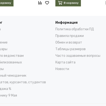
корзину
В корзину
ог
Информация
а
Политика обработки ПД
Правила продажи
ение
Обмен и возврат
уары
Таблицы размеров
по ведомствам
Часто задаваемые вопросы
билизованных
Карта сайта
ры
Новости
ный чемоданчик
детов, курсантов, студентов
дажа %
нику 9 Мая