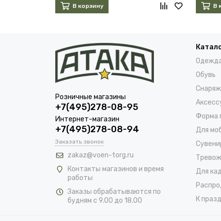
В корзину
В 
Катал
Одежд
Обувь
Снаряж
Розничные магазины
Аксесс
+7(495)278-08-95
Форма 
Интернет-магазин
+7(495)278-08-94
Для мо
Заказать звонок
Сувени
zakaz@voen-torg.ru
Тревож
Контакты магазинов и время
Для ка
работы
Распро
Заказы обрабатываются по
К празд
будням с 9.00 до 18.00