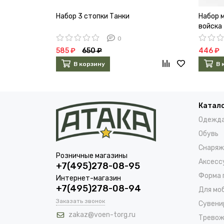
Набор 3 стопки Танки
Набор 
войска
0
585 ₽
650 ₽
446 ₽
В корзину
В 
Катал
Одежд
Обувь
Снаряж
Розничные магазины
Аксесс
+7(495)278-08-95
Форма 
Интернет-магазин
+7(495)278-08-94
Для мо
Заказать звонок
Сувени
zakaz@voen-torg.ru
Тревож