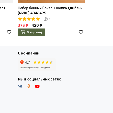
аля
Набор банный Бокал + шапка для бани
Подарочный н
(МИКС) 4846495
брелок)
1
378 ₽
420 ₽
122 ₽
135 ₽
В корзину
В корзин
О компании
Мы в социальных сетях