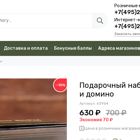
Розничные 
+7(495)
Интернет-м
+7(495)
Заказать зво
Доставка и оплата
Бонусные баллы
Адреса магазино
ы
Подарочный наб
−10%
и домино
Артикул:
63964
630 ₽
700 ₽
Экономия 70 ₽
Цена в розничных магазина