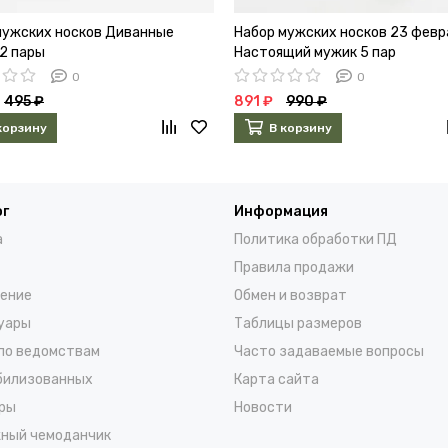
мужских носков Диванные
Набор мужских носков 23 февр
 2 пары
Настоящий мужик 5 пар
0
0
495 ₽
891 ₽
990 ₽
корзину
В корзину
ог
Информация
а
Политика обработки ПД
Правила продажи
ение
Обмен и возврат
уары
Таблицы размеров
по ведомствам
Часто задаваемые вопросы
билизованных
Карта сайта
ры
Новости
ный чемоданчик