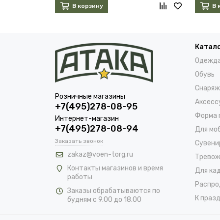
В корзину
В 
Катал
Одежд
Обувь
Снаряж
Розничные магазины
Аксесс
+7(495)278-08-95
Форма 
Интернет-магазин
+7(495)278-08-94
Для мо
Заказать звонок
Сувени
zakaz@voen-torg.ru
Тревож
Контакты магазинов и время
Для ка
работы
Распро
Заказы обрабатываются по
К празд
будням с 9.00 до 18.00