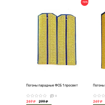
−10%
Погоны парадные ФСБ 1 просвет
Погоны
0
269 ₽
299 ₽
269 ₽