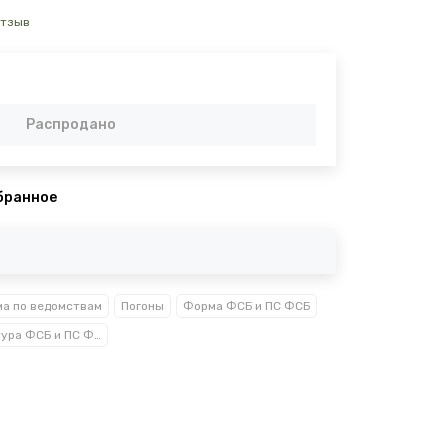
отзыв
Распродано
бранное
а по ведомствам
Погоны
Форма ФСБ и ПС ФСБ
Фурнитура ФСБ и ПС ФСБ