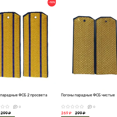
−10%
 парадные ФСБ 2 просвета
Погоны парадные ФСБ чистые
0
0
299 ₽
269 ₽
299 ₽