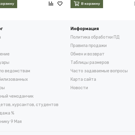
корзину
В корзину
ог
Информация
а
Политика обработки ПД
Правила продажи
ение
Обмен и возврат
уары
Таблицы размеров
по ведомствам
Часто задаваемые вопросы
билизованных
Карта сайта
ры
Новости
ный чемоданчик
детов, курсантов, студентов
дажа %
нику 9 Мая