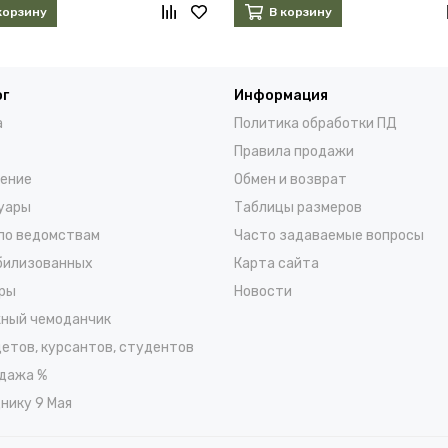
корзину
В корзину
ог
Информация
а
Политика обработки ПД
Правила продажи
ение
Обмен и возврат
уары
Таблицы размеров
по ведомствам
Часто задаваемые вопросы
билизованных
Карта сайта
ры
Новости
ный чемоданчик
детов, курсантов, студентов
дажа %
нику 9 Мая