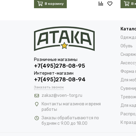
В корзину
В 
Катал
Одежд
Обувь
Снаряж
Розничные магазины
Аксесс
+7(495)278-08-95
Форма 
Интернет-магазин
+7(495)278-08-94
Для мо
Заказать звонок
Сувени
zakaz@voen-torg.ru
Тревож
Контакты магазинов и время
Для ка
работы
Распро
Заказы обрабатываются по
К празд
будням с 9.00 до 18.00