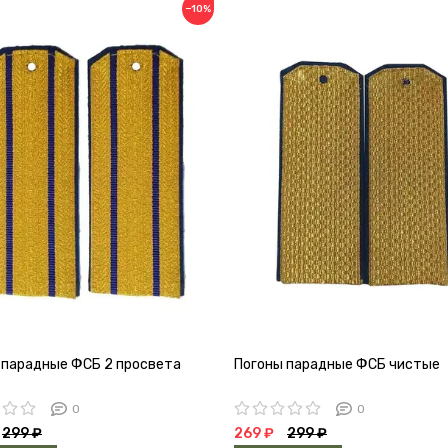
−10%
 парадные ФСБ 2 просвета
Погоны парадные ФСБ чистые
0
0
299 ₽
269 ₽
299 ₽