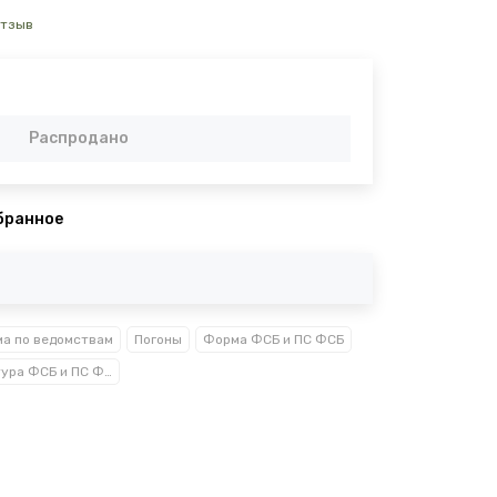
отзыв
Распродано
бранное
а по ведомствам
Погоны
Форма ФСБ и ПС ФСБ
Фурнитура ФСБ и ПС ФСБ