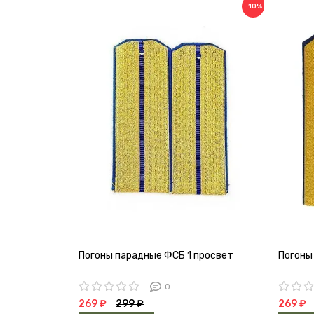
−10%
Погоны парадные ФСБ 1 просвет
Погоны
0
269 ₽
299 ₽
269 ₽