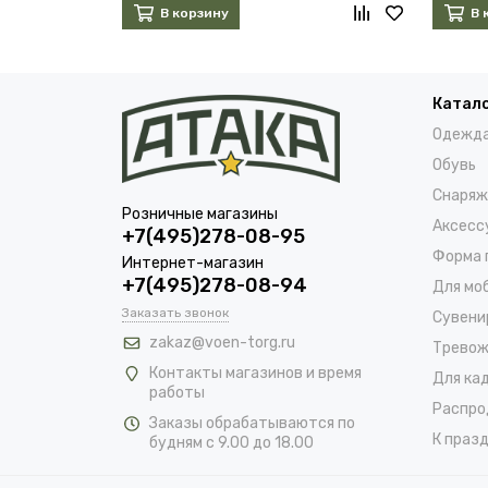
В корзину
В 
Катал
Одежд
Обувь
Снаряж
Розничные магазины
Аксесс
+7(495)278-08-95
Форма 
Интернет-магазин
+7(495)278-08-94
Для мо
Заказать звонок
Сувени
zakaz@voen-torg.ru
Тревож
Контакты магазинов и время
Для ка
работы
Распро
Заказы обрабатываются по
К празд
будням с 9.00 до 18.00