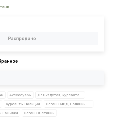
отзыв
Распродано
бранное
ам
Аксессуары
Для кадетов, курсантов, студентов
Курсанты Полиции
Погоны МВД, Полиции, Росгвардии, Прокуратуры
и нашивки
Погоны Юстиции