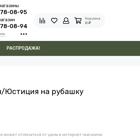
магазины
278-08-95
Корзина
агазин
0 ₽
278-08-94
нок
в
РАСПРОДАЖА!
я/Юстиция на рубашку
х может отличаться от цены в интернет-магазине