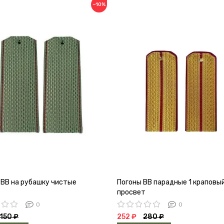
−10%
 ВВ на рубашку чистые
Погоны ВВ парадные 1 краповы
просвет
0
0
150 ₽
252 ₽
280 ₽