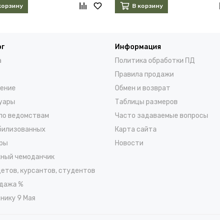
корзину
В корзину
ог
Информация
а
Политика обработки ПД
Правила продажи
ение
Обмен и возврат
уары
Таблицы размеров
по ведомствам
Часто задаваемые вопросы
билизованных
Карта сайта
ры
Новости
ный чемоданчик
детов, курсантов, студентов
дажа %
нику 9 Мая