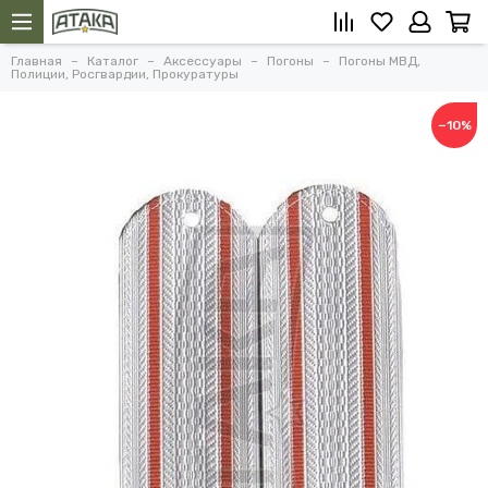
Главная
Каталог
Аксессуары
Погоны
Погоны МВД,
Полиции, Росгвардии, Прокуратуры
−10%