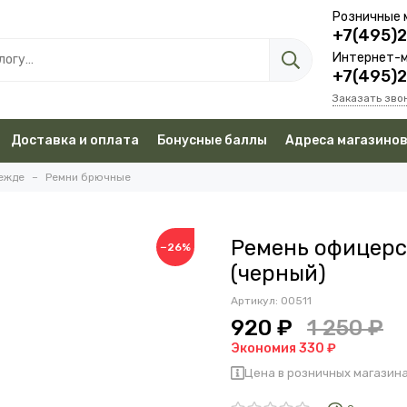
Розничные 
+7(495)
Интернет-м
+7(495)
Заказать зво
Доставка и оплата
Бонусные баллы
Адреса магазино
дежде
Ремни брючные
Ремень офицерс
−26%
(черный)
Артикул:
00511
920 ₽
1 250 ₽
Экономия 330 ₽
Цена в розничных магазина