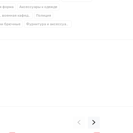
я форма
Аксессуары к одежде
Кадеты, военная кафедра
Полиция
ни брючные
Фурнитура и аксессуары