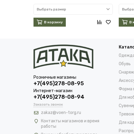
Выбрать размер
Выбра
В корзину
В 
Катал
Одежд
Обувь
Снаряж
Розничные магазины
Аксесс
+7(495)278-08-95
Форма 
Интернет-магазин
+7(495)278-08-94
Для мо
Заказать звонок
Сувени
zakaz@voen-torg.ru
Тревож
Контакты магазинов и время
Для ка
работы
Распро