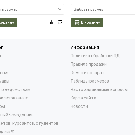
ть размер
Выбрать размер
корзину
В корзину
ог
Информация
а
Политика обработки ПД
Правила продажи
ение
Обмен и возврат
уары
Таблицы размеров
по ведомствам
Часто задаваемые вопросы
билизованных
Карта сайта
ры
Новости
ный чемоданчик
детов, курсантов, студентов
дажа %