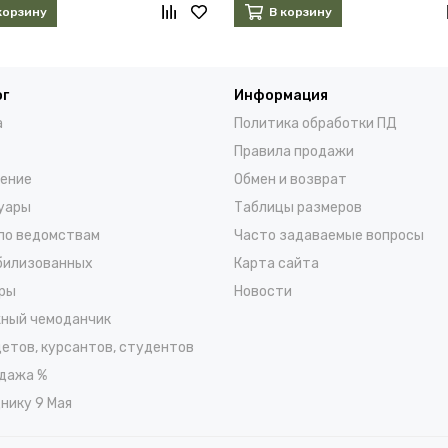
корзину
В корзину
ог
Информация
а
Политика обработки ПД
Правила продажи
ение
Обмен и возврат
уары
Таблицы размеров
по ведомствам
Часто задаваемые вопросы
билизованных
Карта сайта
ры
Новости
ный чемоданчик
детов, курсантов, студентов
дажа %
нику 9 Мая