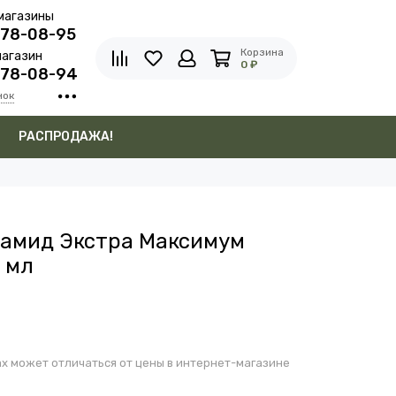
магазины
278-08-95
Корзина
агазин
0 ₽
278-08-94
нок
в
РАСПРОДАЖА!
амид Экстра Максимум
 мл
х может отличаться от цены в интернет-магазине