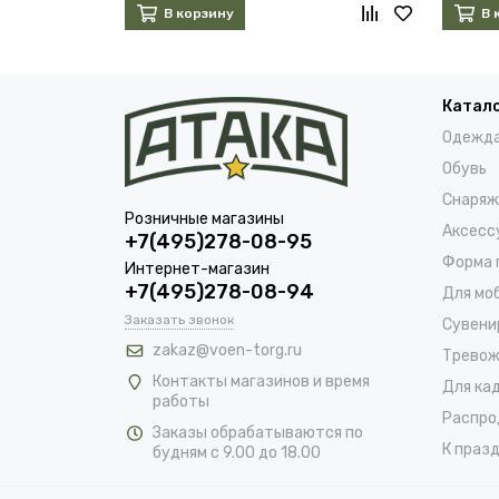
В корзину
В 
Катал
Одежд
Обувь
Снаряж
Розничные магазины
Аксесс
+7(495)278-08-95
Форма 
Интернет-магазин
+7(495)278-08-94
Для мо
Заказать звонок
Сувени
zakaz@voen-torg.ru
Тревож
Контакты магазинов и время
Для ка
работы
Распро
Заказы обрабатываются по
К празд
будням с 9.00 до 18.00