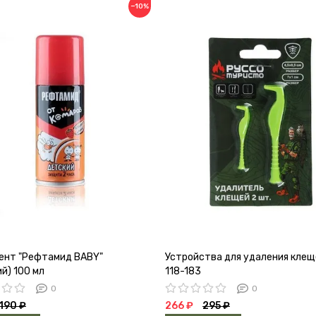
−10%
ент "Рефтамид BABY"
Устройства для удаления кле
й) 100 мл
118-183
0
0
190 ₽
266 ₽
295 ₽