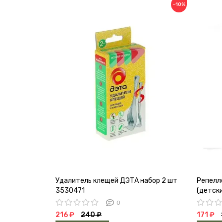
−10%
Удалитель клещей ДЭТА набор 2 шт
Репелл
3530471
(детски
0
216 ₽
240 ₽
171 ₽