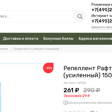
Розничные 
+7(495)
Интернет-м
+7(495)
Заказать зво
Доставка и оплата
Бонусные баллы
Адреса магазино
жение
Средства от клещей и комаров
Репеллент Рафт
−10%
(усиленный) 150
Артикул:
60156
261 ₽
290 ₽
Экономия 29 ₽
Цена в розничных магазина