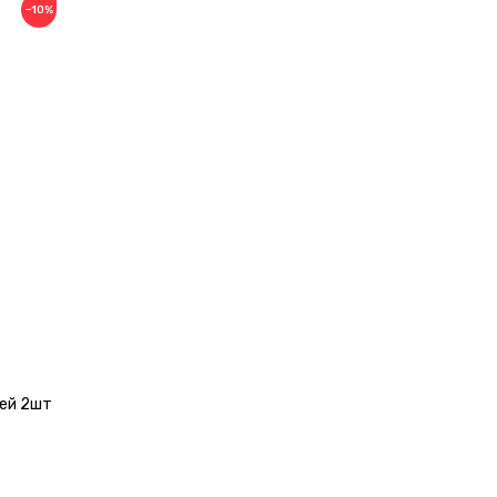
−10%
щей 2шт