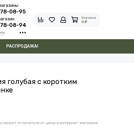
магазины
278-08-95
Корзина
агазин
0 ₽
278-08-94
нок
в
РАСПРОДАЖА!
я голубая с коротким
инке
х может отличаться от цены в интернет-магазине