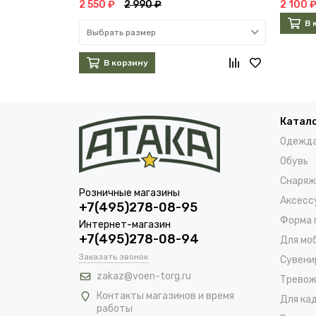
2 550 ₽
2 990 ₽
2 100 
В 
Выбрать размер
В корзину
Катал
Одежд
Обувь
Снаряж
Розничные магазины
Аксесс
+7(495)278-08-95
Форма 
Интернет-магазин
+7(495)278-08-94
Для мо
Заказать звонок
Сувени
zakaz@voen-torg.ru
Тревож
Контакты магазинов и время
Для ка
работы