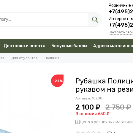
Розничные 
+7(495)
Интернет-м
+7(495)
Заказать зво
Доставка и оплата
Бонусные баллы
Адреса магазино
тов
Для студентов
Полиция
Рубашка Полици
−24%
рукавом на рез
Артикул:
10208
2 100 ₽
2 750 ₽
Экономия 650 ₽
Цена в розничных магазина