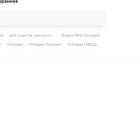
бранное
ам
Для кадетов, курсантов, студентов
Форма МВД, Полиции
в
Полиция
Рубашки Полиции
Рубашки ГИБДД