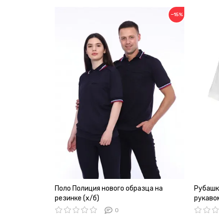
−15%
Поло Полиция нового образца на
Рубашк
резинке (х/б)
рукаво
0