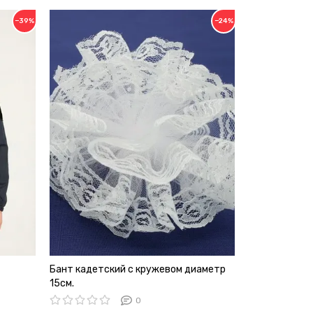
−39%
−24%
Бант кадетский с кружевом диаметр
Погоны Полиц
15см.
с буквой К п
0