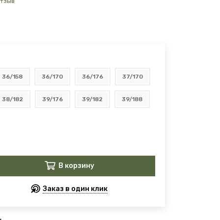
отзыв
36/158
36/170
36/176
37/170
38/182
39/176
39/182
39/188
В корзину
Заказ в один клик