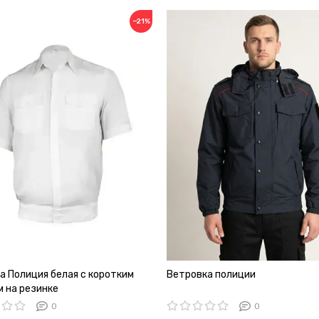
−21%
а Полиция белая с коротким
Ветровка полиции
м на резинке
0
0