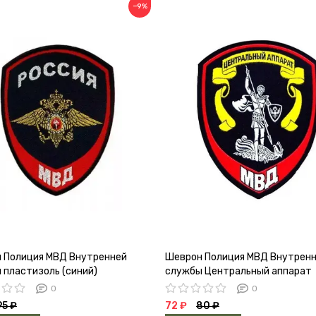
−9%
 Полиция МВД Внутренней
Шеврон Полиция МВД Внутрен
 пластизоль (синий)
службы Центральный аппарат
пластизоль
0
0
95 ₽
72 ₽
80 ₽