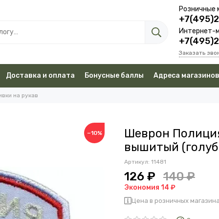
Розничные 
+7(495)
Интернет-м
+7(495)
Заказать зво
Доставка и оплата
Бонусные баллы
Адреса магазино
вки на рукав
Шеврон Полици
−10%
вышитый (голуб
Артикул:
11481
126 ₽
140 ₽
Экономия 14 ₽
Цена в розничных магазина