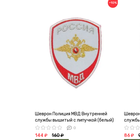
−10%
Шеврон Полиция МВД Внутренней
Шеврон
службы вышитый с липучкой (белый)
службы
0
144 ₽
160 ₽
86 ₽