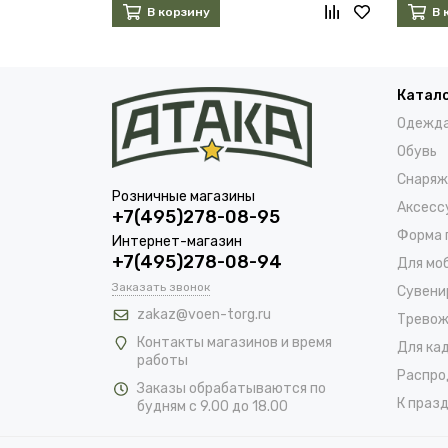
В корзину
В 
Катал
Одежд
Обувь
Снаряж
Розничные магазины
Аксесс
+7(495)278-08-95
Форма 
Интернет-магазин
+7(495)278-08-94
Для мо
Заказать звонок
Сувени
zakaz@voen-torg.ru
Тревож
Контакты магазинов и время
Для ка
работы
Распро
Заказы обрабатываются по
К празд
будням с 9.00 до 18.00