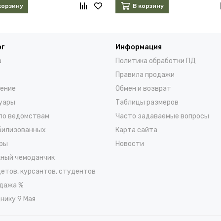
корзину
В корзину
ог
Информация
а
Политика обработки ПД
Правила продажи
ение
Обмен и возврат
уары
Таблицы размеров
по ведомствам
Часто задаваемые вопросы
билизованных
Карта сайта
ры
Новости
ный чемоданчик
детов, курсантов, студентов
дажа %
нику 9 Мая