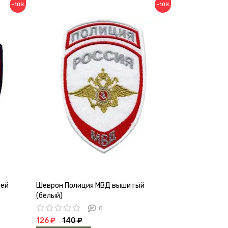
−10%
−10%
ней
Шеврон Полиция МВД вышитый
Шеврон Поли
(белый)
(голубой)
0
126 ₽
140 ₽
126 ₽
140 ₽