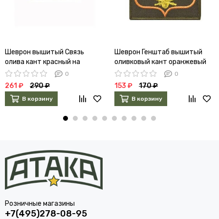
Шеврон вышитый Связь
Шеврон Генштаб вышитый
олива кант красный на
оливковый кант оранжевый
липучке (300 приказ)
(приказ 300)
0
0
261 ₽
290 ₽
153 ₽
170 ₽
В корзину
В корзину
Розничные магазины
+7(495)278-08-95