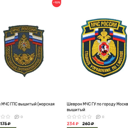
−10%
 МЧС ГПС вышитый (морская
Шеврон МЧС ГУ по городу Моск
вышитый
0
0
175 ₽
234 ₽
260 ₽