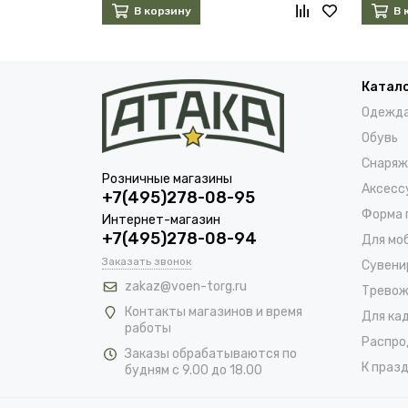
В корзину
В 
Катал
Одежд
Обувь
Снаряж
Розничные магазины
Аксесс
+7(495)278-08-95
Форма 
Интернет-магазин
+7(495)278-08-94
Для мо
Заказать звонок
Сувени
zakaz@voen-torg.ru
Тревож
Контакты магазинов и время
Для ка
работы
Распро
Заказы обрабатываются по
К празд
будням с 9.00 до 18.00