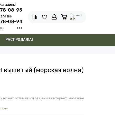
магазины
278-08-95
Корзина
агазин
0 ₽
278-08-94
нок
в
РАСПРОДАЖА!
 вышитый (морская волна)
х может отличаться от цены в интернет-магазине
отзыв