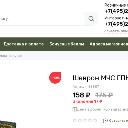
Розничные 
+7(495)
Интернет-м
+7(495)
Заказать зво
Доставка и оплата
Бонусные баллы
Адреса магазино
вки на рукав
Шеврон МЧС ГПН
−10%
Артикул:
68857
158 ₽
175 ₽
Экономия 17 ₽
Цена в розничных магазина
Оставить 