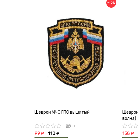
−10%
Шеврон МЧС ГПС вышитый
Шеврон
волна)
0
99 ₽
110 ₽
158 ₽