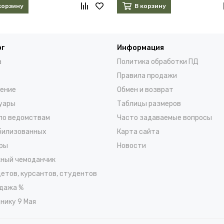
корзину
В корзину
ог
Информация
а
Политика обработки ПД
Правила продажи
ение
Обмен и возврат
уары
Таблицы размеров
по ведомствам
Часто задаваемые вопросы
билизованных
Карта сайта
ры
Новости
ный чемоданчик
детов, курсантов, студентов
дажа %
нику 9 Мая