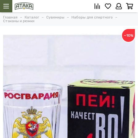
Главная
Каталог
Сувениры
Наборы для спиртного
Стаканы и рюмки
−10%