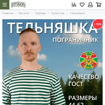
Главная
Каталог
Одежда
Трикотаж
Тельняшки
−10%