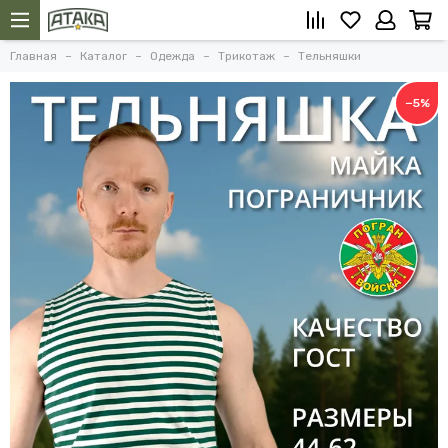
Главная
Каталог
Одежда
Трикотаж
Тельняшки
−5%