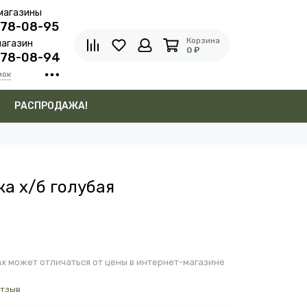
магазины
278-08-95
Корзина
агазин
0 ₽
278-08-94
нок
в
РАСПРОДАЖА!
а х/б голубая
х может отличаться от цены в интернет-магазине
отзыв