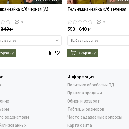
ка-майка х/б черная (А)
Тельняшка-майка х/б зеленая
0
0
849 ₽
350 – 810 ₽
ть размер
Выбрать размер
корзину
В корзину
ог
Информация
а
Политика обработки ПД
Правила продажи
ение
Обмен и возврат
уары
Таблицы размеров
по ведомствам
Часто задаваемые вопросы
билизованных
Карта сайта