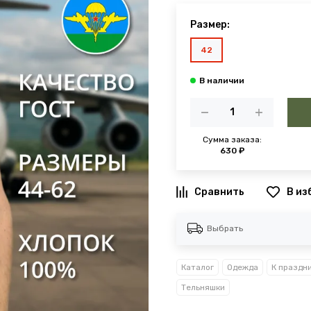
Размер:
42
Сумма заказа:
630 ₽
В из
Выбрать
Каталог
Одежда
К праздн
Тельняшки