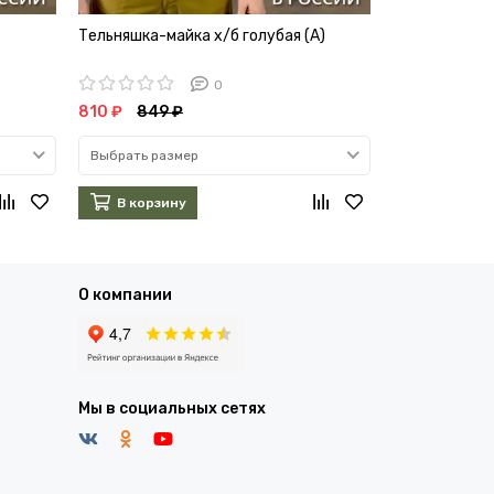
Тельняшка-майка х/б голубая (А)
Тельняшка-ма
0
810 ₽
849 ₽
350 – 810 ₽
Выбрать размер
Выбрать раз
В корзину
В корзин
О компании
Мы в социальных сетях