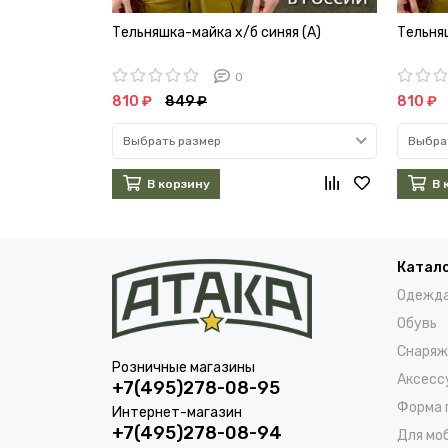
Тельняшка-майка х/б синяя (А)
Тельняш
0
810 ₽
849 ₽
810 ₽
Выбрать размер
Выбра
В корзину
В 
Катал
Одежд
Обувь
Снаряж
Розничные магазины
Аксесс
+7(495)278-08-95
Форма 
Интернет-магазин
+7(495)278-08-94
Для мо