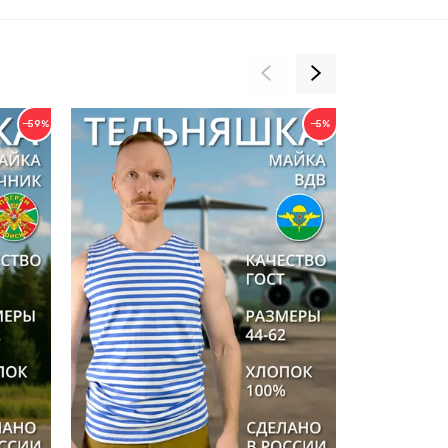
−59%
−5%