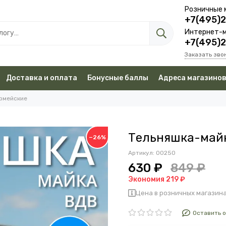
Розничные 
+7(495)
Интернет-м
+7(495)
Заказать зво
Доставка и оплата
Бонусные баллы
Адреса магазино
рмейские
Тельняшка-майк
−26%
Артикул:
00250
630 ₽
849 ₽
Экономия 219 ₽
Цена в розничных магазина
Оставить 