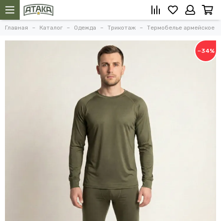
Главная
Каталог
Одежда
Трикотаж
Термобелье армейское
−34%