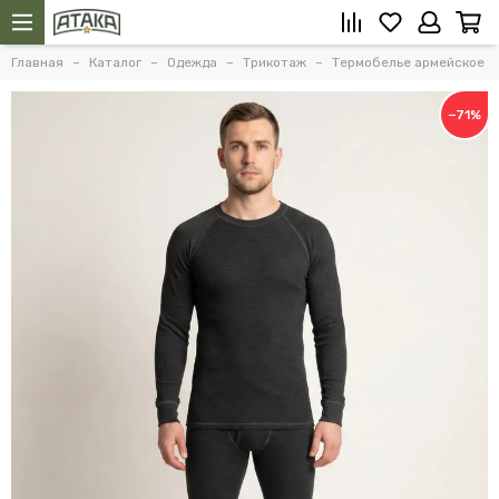
Главная
Каталог
Одежда
Трикотаж
Термобелье армейское
−71%